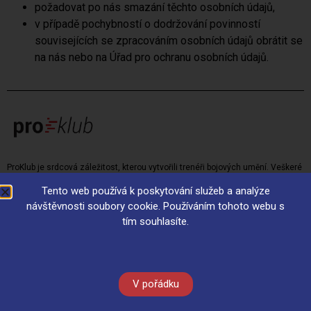
požadovat po nás smazání těchto osobních údajů,
v případě pochybností o dodržování povinností
souvisejících se zpracováním osobních údajů obrátit se
na nás nebo na Úřad pro ochranu osobních údajů.
ProKlub je srdcová záležitost, kterou vytvořili trenéři bojových umění. Veškeré
více než 20leté zkušenosti získané z vedení sportovních klubů jsme vložili
Tento web používá k poskytování služeb a analýze
do ProKlubu. Přidejte se k nám a dělejte to, co vás baví!
návštěvnosti soubory cookie. Používáním tohoto webu s
tím souhlasíte.
© 2017-2026 • Systém ProKlub •
MaArtial a.s.
Pobřežní 249/46, Praha 8, 186
V pořádku
00, Česká Republika, IČ: 09515097, spisová značka: B 25656/MSPH Městský
soud v Praze